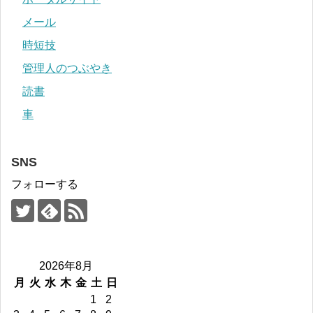
メール
時短技
管理人のつぶやき
読書
車
SNS
フォローする
2026年8月
月
火
水
木
金
土
日
1
2