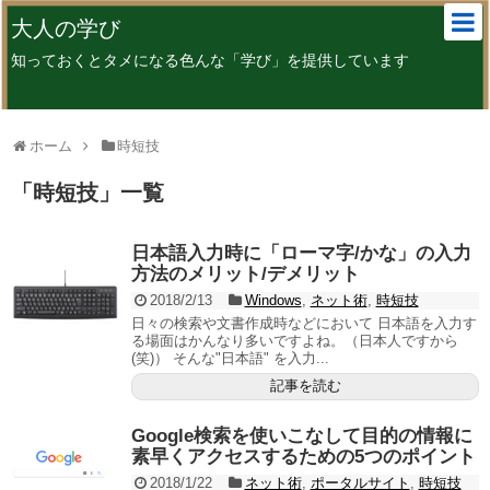
大人の学び
知っておくとタメになる色んな「学び」を提供しています
ホーム
時短技
「
時短技
」
一覧
日本語入力時に「ローマ字/かな」の入力
方法のメリット/デメリット
2018/2/13
Windows
,
ネット術
,
時短技
日々の検索や文書作成時などにおいて 日本語を入力す
る場面はかんなり多いですよね。（日本人ですから
(笑)） そんな"日本語" を入力...
記事を読む
Google検索を使いこなして目的の情報に
素早くアクセスするための5つのポイント
2018/1/22
ネット術
,
ポータルサイト
,
時短技