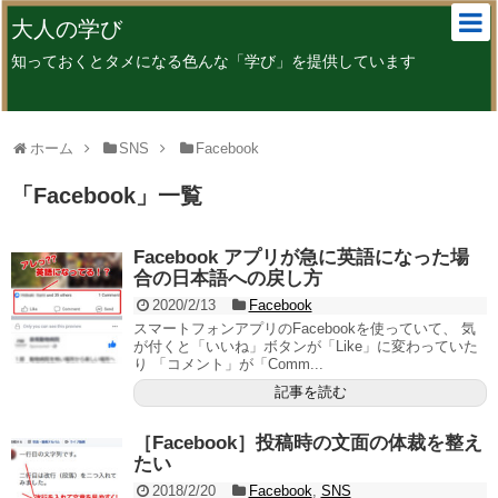
大人の学び
知っておくとタメになる色んな「学び」を提供しています
ホーム
SNS
Facebook
「
Facebook
」
一覧
Facebook アプリが急に英語になった場
合の日本語への戻し方
2020/2/13
Facebook
スマートフォンアプリのFacebookを使っていて、 気
が付くと「いいね」ボタンが「Like」に変わっていた
り 「コメント」が「Comm...
記事を読む
［Facebook］投稿時の文面の体裁を整え
たい
2018/2/20
Facebook
,
SNS