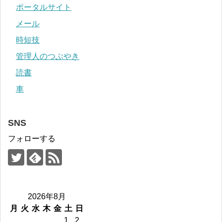
ポータルサイト
メール
時短技
管理人のつぶやき
読書
車
SNS
フォローする
2026年8月
月
火
水
木
金
土
日
1
2