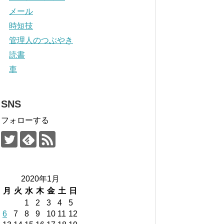
メール
時短技
管理人のつぶやき
読書
車
SNS
フォローする
2020年1月
月
火
水
木
金
土
日
1
2
3
4
5
6
7
8
9
10
11
12