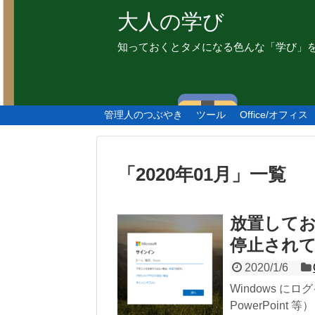
大人の学び
知っておくとタメになる色んな「学び」
管理人のつぶやき
ツール
Office/オフィス
「
2020年01月
」
一覧
放置しておく
停止されて
2020/1/6
Windows にログ
PowerPoint 