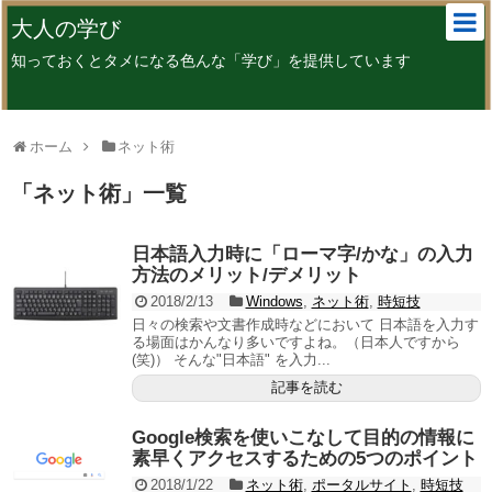
大人の学び
知っておくとタメになる色んな「学び」を提供しています
ホーム
ネット術
「
ネット術
」
一覧
日本語入力時に「ローマ字/かな」の入力
方法のメリット/デメリット
2018/2/13
Windows
,
ネット術
,
時短技
日々の検索や文書作成時などにおいて 日本語を入力す
る場面はかんなり多いですよね。（日本人ですから
(笑)） そんな"日本語" を入力...
記事を読む
Google検索を使いこなして目的の情報に
素早くアクセスするための5つのポイント
2018/1/22
ネット術
,
ポータルサイト
,
時短技