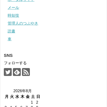
メール
時短技
管理人のつぶやき
読書
車
SNS
フォローする
2026年8月
月
火
水
木
金
土
日
1
2