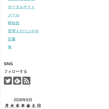
ポータルサイト
メール
時短技
管理人のつぶやき
読書
車
SNS
フォローする
2026年8月
月
火
水
木
金
土
日