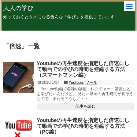
大人の学び
知っておくとタメになる色んな「学び」を提供しています
「
倍速
」
一覧
Youtubeの再生速度を指定した倍速にし
て動画での学びの時間を短縮する方法
（スマートフォン編）
2018/1/17
Youtube
,
ツール
「Youtube動画で各種の講座・レクチャー・講義など
を学びたいんだけど、 見たい動画の再生時間が長そう
なので、またそのうちに・・」 ...
記事を読む
Youtubeの再生速度を指定した倍速にし
て動画での学びの時間を短縮する方法
（PC編）